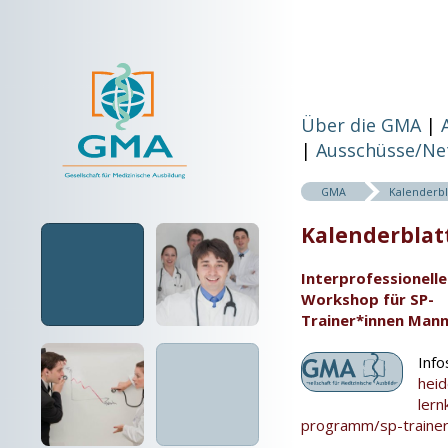
Über die GMA
Ausschüsse/Ne
GMA
Kalenderbl
Kalenderblatt
Interprofessionelle
Workshop für SP-
Trainer*innen Man
Info
heid
lern
programm/sp-trainer