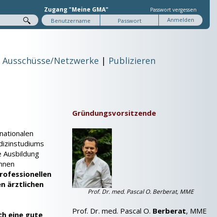
Zugang "Meine GMA"
Passwort vergessen
Ausschüsse/Netzwerke
Publizieren
Gründungsvorsitzende
nationalen
dizinstudiums
e Ausbildung
innen
rofessionellen
n ärztlichen
Prof. Dr. med. Pascal O. Berberat, MME
Prof. Dr. med. Pascal O.
Berberat
, MME
ch eine gute