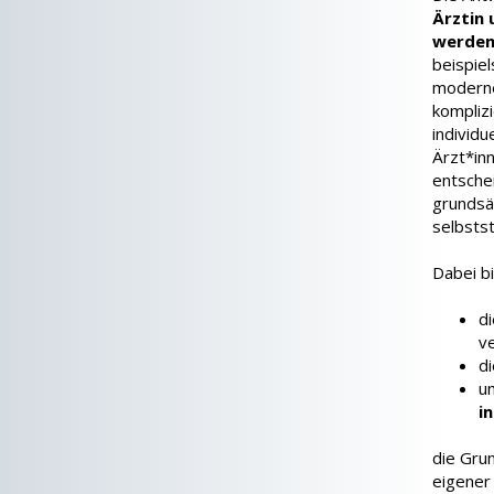
Ärztin
werden
beispie
moderne
kompliz
individu
Ärzt*in
entsche
grundsät
selbsts
Dabei b
d
v
d
u
i
die Grun
eigener 