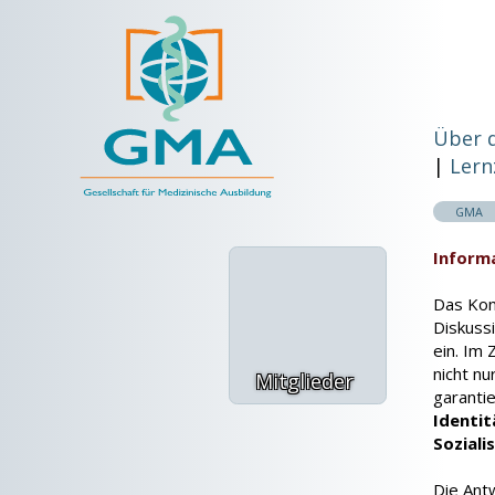
Über 
Lern
GMA
Inform
Das Kon
Diskuss
ein. Im 
nicht n
Mitglieder
garanti
Identit
Soziali
Die Ant