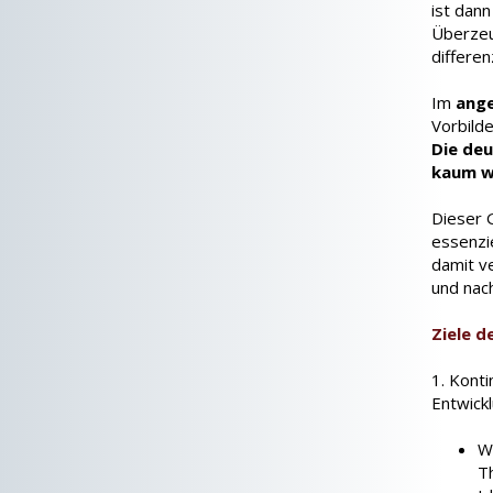
ist dan
Überzeu
differen
Im
ange
Vorbilde
Die deu
kaum 
Dieser 
essenzi
damit v
und nac
Ziele d
1. Kont
Entwick
Wa
T