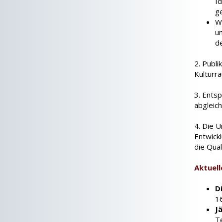
I
g
W
u
d
2. Publ
Kulturr
3. Ents
abgleic
4. Die U
Entwick
die Qua
Aktuell
D
1
J
Te