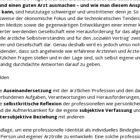
 und einen guten Arzt ausmachen – und wie man diesem Ans
 kann,
sind heutzutage schwieriger und umstrittener denn je. So 
lsweise der ökonomische Fokus und die technokratischen Tenden
n Medizin sowie die gegenwärtigen Entwicklungen einer immer 
ierter werdenden Gesellschaft eine Herausforderung für das all
elle ärztliche Selbstverständnis und für den ‚sozialen Vertrag‘ zw
nen und Gesellschaft dar. Genau deshalb wird es jedoch umso no
idender, dass sich angehende wie erfahrene Ärztinnen und Ärzte
zlichen Fragen stellen und in der Lage sind, sich selbst eigene u
tändig durchdachte Antworten darauf zu geben.
ilden
ie
Auseinandersetzung
mit der ärztlichen Profession und den d
erbundenen Aufgaben, Verantwortungen und Herausforderungen
ie
selbstkritische Reflexion
der professionellen wie persönlichen
nd die Aufmerksamkeit für die eigene
subjektive Verfassung
un
ntersubjektive Beziehung
mit anderen
dlage, um eine professionelle Identität als individuelles Bindegli
Person und eigener Arztrolle zu entwickeln. Eine solche professio