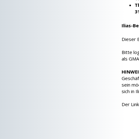
T
3
Ilias-B
Dieser B
Bitte lo
als GMA
HINWEI
Geschäf
sein mö
sich in I
Der Link