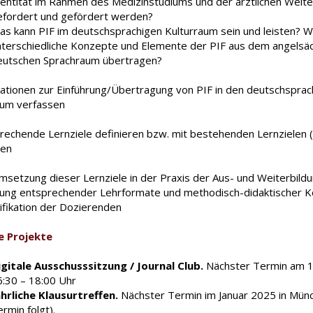
dentität im Rahmen des Medizinstudiums und der ärztlichen Weite
efordert und gefördert werden?
as kann PIF im deutschsprachigen Kulturraum sein und leisten? Wi
nterschiedliche Konzepte und Elemente der PIF aus dem angelsäc
eutschen Sprachraum übertragen?
ikationen zur Einführung/Übertragung von PIF in den deutschsprac
aum verfassen
prechende Lernziele definieren bzw. mit bestehenden Lernzielen 
hen
msetzung dieser Lernziele in der Praxis der Aus- und Weiterbildu
lung entsprechender Lehrformate und methodisch-didaktischer 
lifikation der Dozierenden
e Projekte
igitale Ausschusssitzung / Journal Club.
Nächster Termin am 1
6:30 – 18:00 Uhr
ährliche Klausurtreffen.
Nächster Termin im Januar 2025 in Mün
rmin folgt).