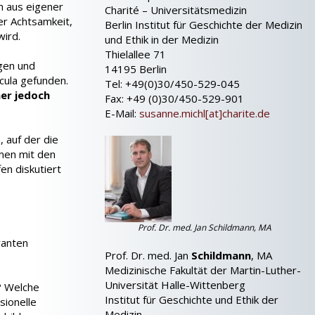
h aus eigener
Charité – Universitätsmedizin
r Achtsamkeit,
Berlin Institut für Geschichte der Medizin
wird.
und Ethik in der Medizin
Thielallee 71
gen und
14195 Berlin
icula gefunden.
Tel: +49(0)30/450-529-045
her jedoch
Fax: +49 (0)30/450-529-901
E-Mail:
susanne.michl[at]charite.de
 auf der die
mmen mit den
en diskutiert
Prof. Dr. med. Jan Schildmann, MA
vanten
Prof. Dr. med. Jan
Schildmann
, MA
Medizinische Fakultät der Martin-Luther-
Universität Halle-Wittenberg
n? Welche
Institut für Geschichte und Ethik der
sionelle
Medizin