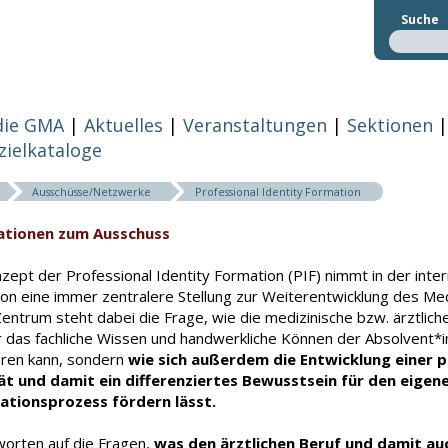
Suche
die GMA
Aktuelles
Veranstaltungen
Sektionen
zielkataloge
Ausschüsse/Netzwerke
Professional Identity Formation
ationen zum Ausschuss
zept der Professional Identity Formation (PIF) nimmt in der inter
ion eine immer zentralere Stellung zur Weiterentwicklung des Me
Zentrum steht dabei die Frage, wie die medizinische bzw. ärztlich
ur das fachliche Wissen und handwerkliche Können der Absolvent*
eren kann, sondern
wie sich außerdem die Entwicklung einer p
ät und damit ein differenziertes Bewusstsein für den eigene
sationsprozess fördern lässt.
worten auf die Fragen,
was den ärztlichen Beruf und damit au