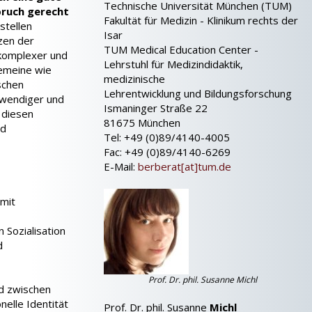
Technische Universität München (TUM)
pruch gerecht
Fakultät für Medizin - Klinikum rechts der
stellen
Isar
zen der
TUM Medical Education Center -
komplexer und
Lehrstuhl für Medizindidaktik,
gemeine wie
medizinische
ischen
Lehrentwicklung und Bildungsforschung
twendiger und
Ismaninger Straße 22
 diesen
81675 München
nd
Tel: +49 (0)89/4140-4005
Fac: +49 (0)89/4140-6269
E-Mail:
berberat[at]tum.de
amit
,
 Sozialisation
d
Prof. Dr. phil. Susanne Michl
ed zwischen
nelle Identität
Prof. Dr. phil. Susanne
Michl