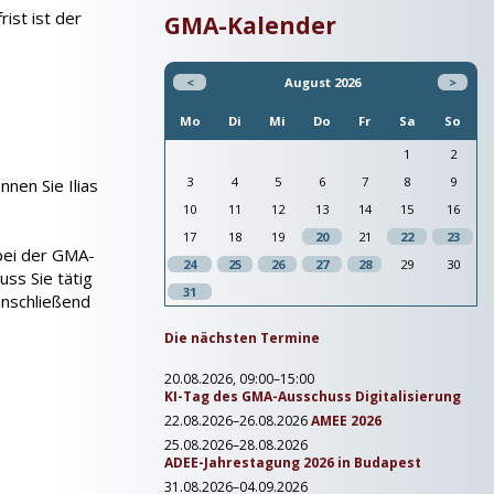
rist ist der
GMA-Kalender
<
August 2026
>
Mo
Di
Mi
Do
Fr
Sa
So
1
2
3
4
5
6
7
8
9
nen Sie Ilias
10
11
12
13
14
15
16
17
18
19
20
21
22
23
 bei der GMA-
24
25
26
27
28
29
30
ss Sie tätig
31
nschließend
Die nächsten Termine
20.08.2026, 09:00–15:00
KI-Tag des GMA-Ausschuss Digitalisierung
22.08.2026–26.08.2026
AMEE 2026
25.08.2026–28.08.2026
ADEE-Jahrestagung 2026 in Budapest
31.08.2026–04.09.2026