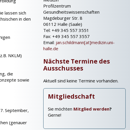
rbildung
Profilzentrum
Gesundheitswissenschaften
e lassen sich
Magdeburger Str. 8
hsischen in den
06112 Halle (Saale)
Tel: +49 345 557 3551
Fax: +49 345 557 3557
higen
Email:
jan.schildmann[at]medizin.uni-
halle.de
(z.B. NKLM)
Nächste Termine des
Ausschusses
ng, die
Konzepte sowie
Aktuell sind keine Termine vorhanden.
Mitgliedschaft
Sie möchten
Mitglied werden
?
7. September,
Gerne!
chen (genauer