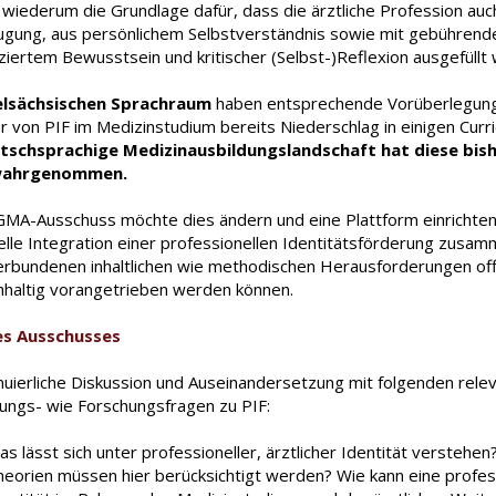
n wiederum die Grundlage dafür, dass die ärztliche Profession auc
gung, aus persönlichem Selbstverständnis sowie mit gebührende
ziertem Bewusstsein und kritischer (Selbst-)Reflexion ausgefüllt 
lsächsischen Sprachraum
haben entsprechende Vorüberlegun
r von PIF im Medizinstudium bereits Niederschlag in einigen Curr
tschsprachige Medizinausbildungslandschaft hat diese bis
wahrgenommen.
GMA-Ausschuss möchte dies ändern und eine Plattform einrichten,
elle Integration einer professionellen Identitätsförderung zusa
erbundenen inhaltlichen wie methodischen Herausforderungen off
hhaltig vorangetrieben werden können.
es Ausschusses
inuierliche Diskussion und Auseinandersetzung mit folgenden rele
lungs- wie Forschungsfragen zu PIF:
s lässt sich unter professioneller, ärztlicher Identität verstehe
heorien müssen hier berücksichtigt werden? Wie kann eine profes