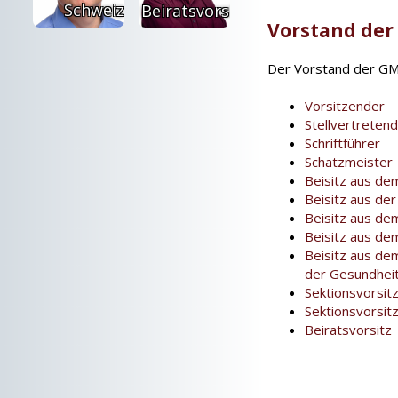
ver­sor­gung
Schweiz
Beiratsvorsitz
Vorstand de
Der Vorstand der GM
Vorsitzender
Stellvertreten
Schriftführer
Schatzmeister
Beisitz aus d
Beisitz aus de
Beisitz aus de
Beisitz aus de
Beisitz aus de
der Gesundhei
Sektionsvorsit
Sektionsvorsit
Beiratsvorsitz