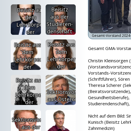
Beisitz
Beisitz aus
aus der
dem
Stu­dier­en­
Lehrkörper
den­schaft
der
Gesamt-Vorstand 2024
Humanmedizin
Beisitz aus
Beisitz aus
Gesamt GMA-Vorstand
dem
dem
Lehrkörper
Lehrkörper
Christin Kleinsorgen (
der
der
(Vorstandsvorsitzend
Vorstands-Vorsitzend
Tiermedizin
Zahnmedizin
(Schriftführer), Söre
Beisitz aus
Theresa Scherer (Sek
dem
Sektionsvorsitz
(Beiratsvorsitzende)
Lehrkörper
Gesundheitsberufe),
aus Österreich
der
Studierendenschaft), 
akademischen
Nicht auf dem Bild: S
Berufe der
Sektionsvorsitz
Kunisch (Beisitz Leh
Gesun­dheits­
aus der
Zahnmedizin)