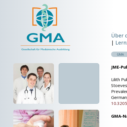
Über 
Lern
GMA
JME-Pub
Lilith P
Stoevesa
Prevale
Germany
10.320
GMA-Na