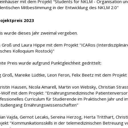
teinhäuser mit dem Projekt "Students for NKLM - Organisation un
dentischen Mitbestimmung in der Entwicklung des NKLM 2.0"
ojektpreis 2023
is wurde dieses Jahr zweimal vergeben.
s Groß und Laura Hippe mit dem Projekt "ICARos (Interdisziplinär
sches Kolloquium Rostock)"
te Preis wurde aufgrund Punktgleichheit gedrittelt:
g Groß, Mareike Lüdtke, Leon Feron, Felix Beetz mit dem Projekt
ristin Hausen, Nicola Amarell, Martin von Websky, Christian Stras
-Wolf mit dem Projekt: "Ernährungsmedizinische Patientenversor
fessionelles Curriculum für Studierende im Praktischen Jahr und i
tudiengang Ernährungswissenschaften"
tian Vajda, Gernot Lecaks, Sereina Herzog, Herta Tritthart, Chris
jekt "Kommunikationsskills in der telemedizinischen Betreuung v