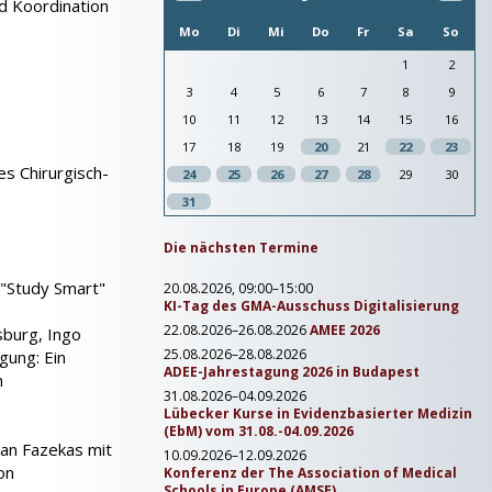
d Koordination
Mo
Di
Mi
Do
Fr
Sa
So
1
2
3
4
5
6
7
8
9
10
11
12
13
14
15
16
17
18
19
20
21
22
23
es Chirurgisch-
24
25
26
27
28
29
30
31
Die nächsten Termine
 "Study Smart"
20.08.2026, 09:00–15:00
KI-Tag des GMA-Ausschuss Digitalisierung
22.08.2026–26.08.2026
AMEE 2026
sburg, Ingo
25.08.2026–28.08.2026
gung: Ein
ADEE-Jahrestagung 2026 in Budapest
m
31.08.2026–04.09.2026
Lübecker Kurse in Evidenzbasierter Medizin
(EbM) vom 31.08.-04.09.2026
tian Fazekas mit
10.09.2026–12.09.2026
on
Konferenz der The Association of Medical
Schools in Europe (AMSE)