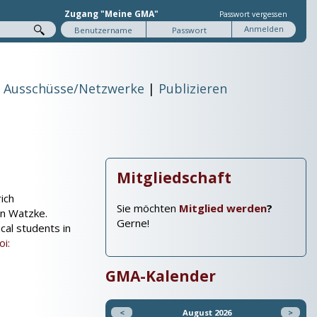
Zugang "Meine GMA"
Passwort vergessen
Ausschüsse/Netzwerke
Publizieren
Mitgliedschaft
ich
Sie möchten
Mitglied werden
?
an Watzke.
Gerne!
al students in
oi:
GMA-Kalender
<
August 2026
>