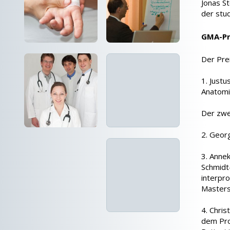
Jonas S
der stu
GMA-Pr
Der Pre
1. Justu
Anatomi
Der zwei
2. Geor
3. Annek
Schmidt
interpro
Masters
4. Chris
dem Pro