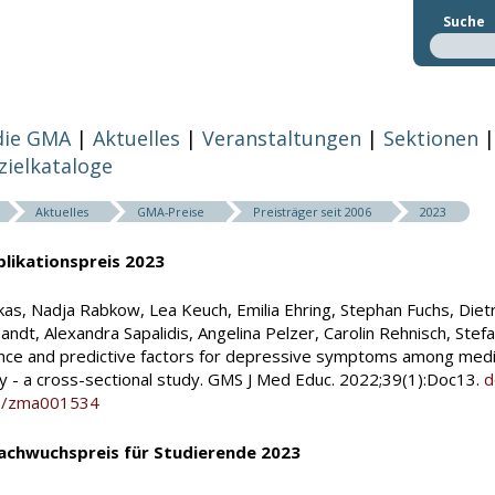
Suche
die GMA
Aktuelles
Veranstaltungen
Sektionen
zielkataloge
Aktuelles
GMA-Preise
Preisträger seit 2006
2023
likationspreis 2023
ukas, Nadja Rabkow, Lea Keuch, Emilia Ehring, Stephan Fuchs, Dietr
ndt, Alexandra Sapalidis, Angelina Pelzer, Carolin Rehnisch, Stef
nce and predictive factors for depressive symptoms among medic
 - a cross-sectional study. GMS J Med Educ. 2022;39(1):Doc13.
d
5/zma001534
chwuchspreis für Studierende 2023